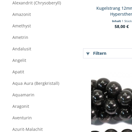
Alexandrit (Chrysoberyll)
Kugelstrang 12m
Hypersthe
Amazonit
Inhalt
1 Stück
Amethyst
58,00 €
Ametrin
Andalusit
Filtern
Angelit
Apatit
Aqua Aura (Bergkristall)
Aquamarin
Aragonit
Aventurin
Azurit-Malachit