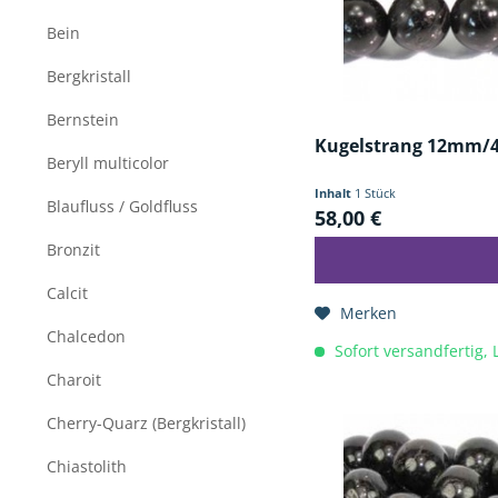
Bein
Bergkristall
Bernstein
Kugelstrang 12mm/
Beryll multicolor
Inhalt
1 Stück
Blaufluss / Goldfluss
58,00 €
Bronzit
Calcit
Merken
Chalcedon
Sofort versandfertig, 
Charoit
Cherry-Quarz (Bergkristall)
Chiastolith