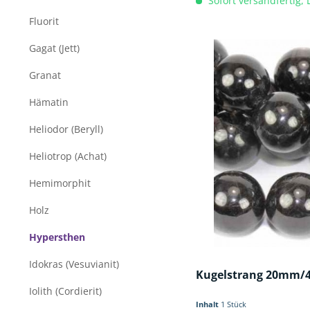
Sofort versandfertig, 
Fluorit
Gagat (Jett)
Granat
Hämatin
Heliodor (Beryll)
Heliotrop (Achat)
Hemimorphit
Holz
Hypersthen
Idokras (Vesuvianit)
Kugelstrang 20mm/
Iolith (Cordierit)
Inhalt
1 Stück