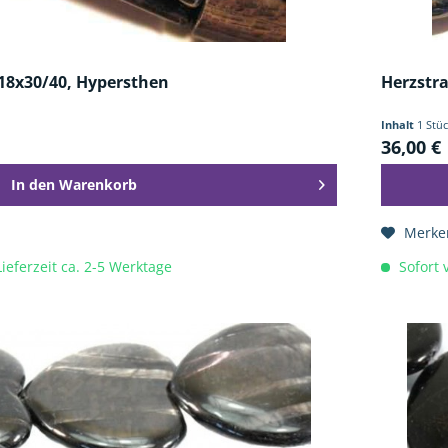
 18x30/40, Hypersthen
Herzstr
Inhalt
1 Stü
36,00 €
In den
Warenkorb
Merke
Lieferzeit ca. 2-5 Werktage
Sofort v