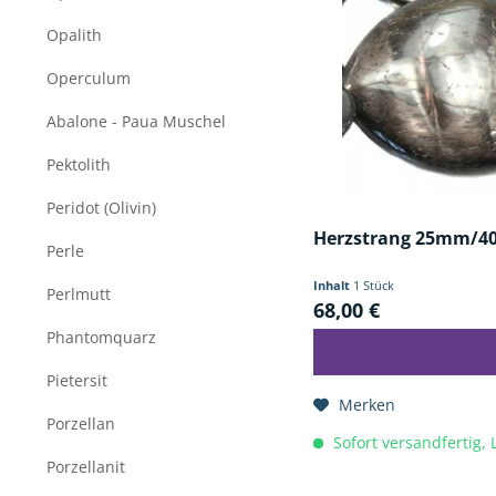
Opalith
Operculum
Abalone - Paua Muschel
Pektolith
Peridot (Olivin)
Herzstrang 25mm/40
Perle
Inhalt
1 Stück
Perlmutt
68,00 €
Phantomquarz
Pietersit
Merken
Porzellan
Sofort versandfertig, 
Porzellanit