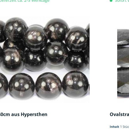
Lieferzeit ca. 2-5 Werktage
Sofort v
40cm aus Hypersthen
Ovalstr
Inhalt
1 Stü