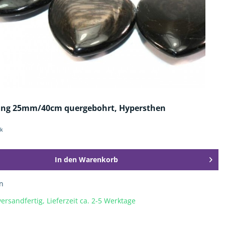
ang 25mm/40cm quergebohrt, Hypersthen
ck
In den
Warenkorb
n
ersandfertig, Lieferzeit ca. 2-5 Werktage