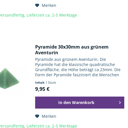
Merken
ersandfertig, Lieferzeit ca. 2-5 Werktage
Pyramide 30x30mm aus grünem
Aventurin
Pyramide aus grünem Aventurin. Die
Pyramide hat die klassische quadratische
Grundfläche, die Höhe beträgt ca.23mm. Die
Form der Pyramide fasziniert die Menschen
nicht erst seit den Pharaonen und ihren
Inhalt
1 Stück
Pyramiden. Sie wird auch gerne zur...
9,95 €
In den
Warenkorb
Merken
ersandfertig, Lieferzeit ca. 2-5 Werktage