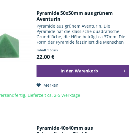
Pyramide 50x50mm aus grünem
Aventurin
Pyramide aus grünem Aventurin. Die
Pyramide hat die klassische quadratische
Grundfläche, die Höhe beträgt ca.37mm. Die
Form der Pyramide fasziniert die Menschen
nicht erst seit den Pharaonen und ihren
Inhalt
1 Stück
monumentalen Bauten. Sie wird auch...
22,00 €
In den
Warenkorb
Merken
ersandfertig, Lieferzeit ca. 2-5 Werktage
Pyramide 40x40mm aus