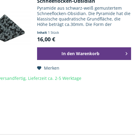
Schneeflocken-Obsidian
Pyramide aus schwarz-weiß gemustertem
Schneeflocken-Obsidian. Die Pyramide hat die
klassische quadratische Grundfläche, die
Höhe beträgt ca.30mm. Die Form der
Pyramiden fasziniert die Menschen nicht erst
Inhalt
1 Stück
seit den Pharaonen und ihren...
16,00 €
In den
Warenkorb
Merken
ersandfertig, Lieferzeit ca. 2-5 Werktage