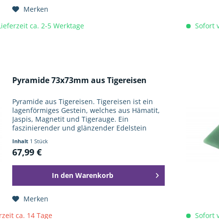
Merken
Lieferzeit ca. 2-5 Werktage
Sofort v
Pyramide 73x73mm aus Tigereisen
Pyramide aus Tigereisen. Tigereisen ist ein
lagenförmiges Gestein, welches aus Hämatit,
Jaspis, Magnetit und Tigerauge. Ein
faszinierender und glänzender Edelstein
durch seine Musterung und Struktur. Diese
Inhalt
1 Stück
Pyramide hat die klassische...
67,99 €
In den
Warenkorb
Merken
rzeit ca. 14 Tage
Sofort v