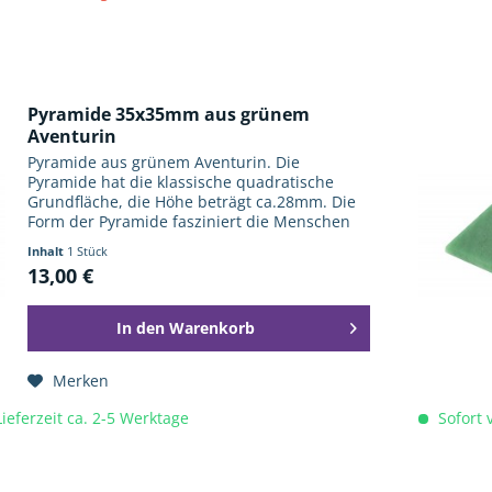
Pyramide 35x35mm aus grünem
Aventurin
Pyramide aus grünem Aventurin. Die
Pyramide hat die klassische quadratische
Grundfläche, die Höhe beträgt ca.28mm. Die
Form der Pyramide fasziniert die Menschen
nicht erst seit den Pharaonen und ihren
Inhalt
1 Stück
monumentale Bautenen. Sie wird auch...
13,00 €
In den
Warenkorb
Merken
Lieferzeit ca. 2-5 Werktage
Sofort v