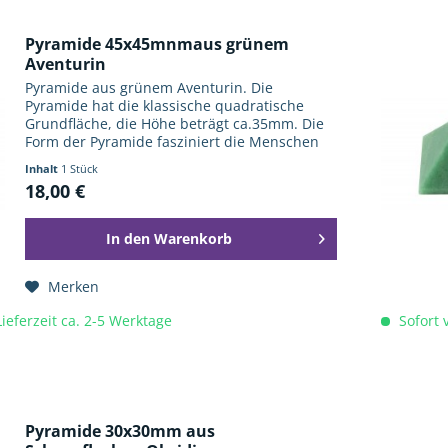
Pyramide 45x45mnmaus grünem
Aventurin
Pyramide aus grünem Aventurin. Die
Pyramide hat die klassische quadratische
Grundfläche, die Höhe beträgt ca.35mm. Die
Form der Pyramide fasziniert die Menschen
nicht erst seit den Pharaonen und ihren
Inhalt
1 Stück
monumentale Bauwerken. Sie wird auch...
18,00 €
In den
Warenkorb
Merken
Lieferzeit ca. 2-5 Werktage
Sofort v
Pyramide 30x30mm aus