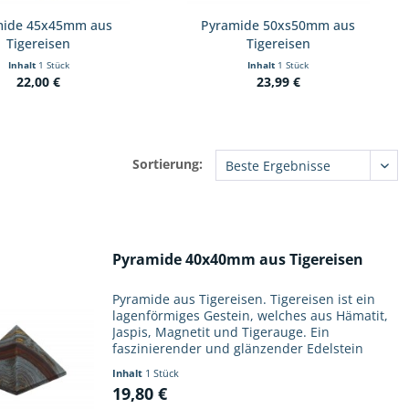
mide 45x45mm aus
Pyramide 50xs50mm aus
Tigereisen
Tigereisen
Inhalt
1 Stück
Inhalt
1 Stück
22,00 €
23,99 €
Sortierung:
Pyramide 40x40mm aus Tigereisen
Pyramide aus Tigereisen. Tigereisen ist ein
lagenförmiges Gestein, welches aus Hämatit,
Jaspis, Magnetit und Tigerauge. Ein
faszinierender und glänzender Edelstein
durch seine Musterung und Struktur. Diese
Inhalt
1 Stück
Pyramide hat die klassische...
19,80 €