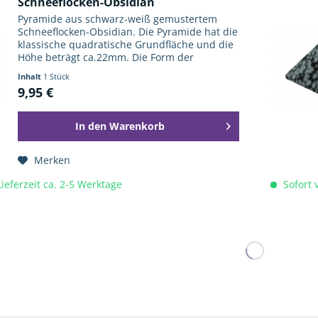
Schneeflocken-Obsidian
Pyramide aus schwarz-weiß gemustertem
Schneeflocken-Obsidian. Die Pyramide hat die
klassische quadratische Grundfläche und die
Höhe beträgt ca.22mm. Die Form der
Pyramide fasziniert die Menschen nicht erst
Inhalt
1 Stück
seit den Pharaonen und ihren...
9,95 €
In den
Warenkorb
Merken
Lieferzeit ca. 2-5 Werktage
Sofort v