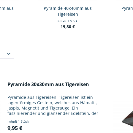
mm aus
Pyramide 40x40mm aus
Pyra
n
Tigereisen
Inhalt
1 Stück
19,80 €
Pyramide 30x30mm aus Tigereisen
Pyramide aus Tigereisen. Tigereisen ist ein
lagenförmiges Gestein, welches aus Hämatit,
Jaspis, Magnetit und Tigerauge. Ein
faszinierender und glänzender Edelstein, der
durch seine braun-rot goldene Musterung
Inhalt
1 Stück
und Struktur beeindruckt....
9,95 €