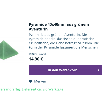
Pyramide 40x40mm aus grünem
Aventurin
Pyramide aus grünem Aventurin. Die
Pyramide hat die klassische quadratische
Grundfläche, die Höhe beträgt ca.29mm. Die
Form der Pyramide fasziniert die Menschen
nicht erst seit den Pharaonen und ihren
Inhalt
1 Stück
monumentale Bauwerken. Sie wird auch...
14,90 €
In den
Warenkorb
Merken
ersandfertig, Lieferzeit ca. 2-5 Werktage