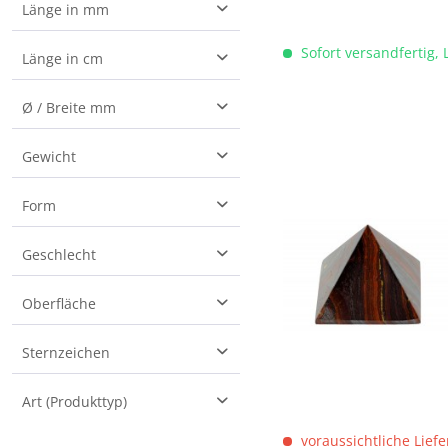
Länge in mm
Sofort versandfertig, 
30
Länge in cm
3
Ø / Breite mm
12
30
Gewicht
15
120
20
1.1kg
Form
150
25
4,7 kg
200
Pyramide
Geschlecht
9.5 kg
250
27 g
unisex
Oberfläche
poliert
Sternzeichen
Art (Produkttyp)
voraussichtliche Liefe
Deko