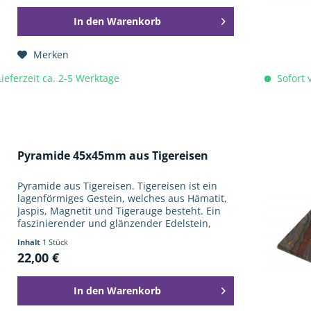
In den
Warenkorb
Merken
Lieferzeit ca. 2-5 Werktage
Sofort v
Pyramide 45x45mm aus Tigereisen
Pyramide aus Tigereisen. Tigereisen ist ein
lagenförmiges Gestein, welches aus Hämatit,
Jaspis, Magnetit und Tigerauge besteht. Ein
faszinierender und glänzender Edelstein,
welcher durch seine Musterung und Struktur
Inhalt
1 Stück
erfreut. Diese...
22,00 €
In den
Warenkorb