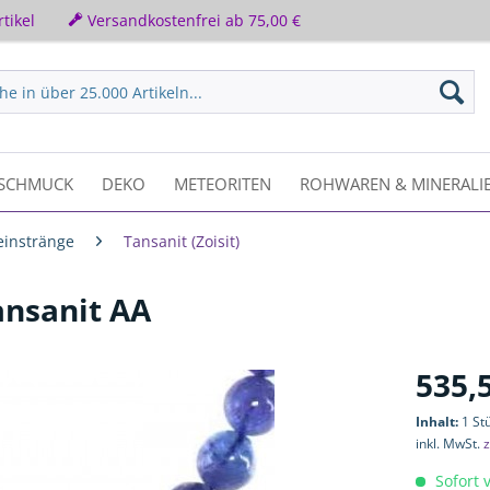
tikel
Versandkostenfrei ab 75,00 €
SCHMUCK
DEKO
METEORITEN
ROHWAREN & MINERALI
einstränge
Tansanit (Zoisit)
ansanit AA
535,
Inhalt:
1 St
inkl. MwSt.
z
Sofort v