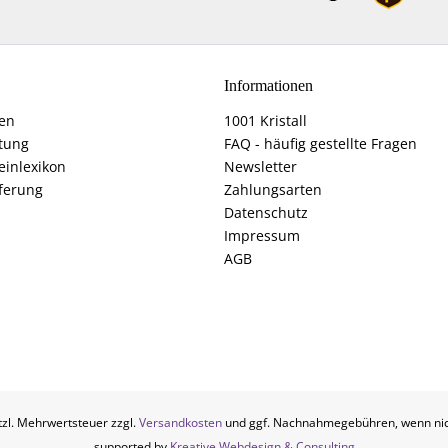
Informationen
fen
1001 Kristall
tung
FAQ - häufig gestellte Fragen
einlexikon
Newsletter
ferung
Zahlungsarten
Datenschutz
Impressum
AGB
etzl. Mehrwertsteuer zzgl.
Versandkosten
und ggf. Nachnahmegebühren, wenn nic
supported by
Kreative Webdesign & Consulting