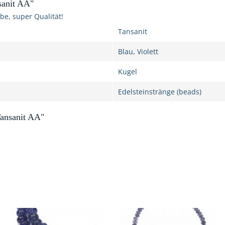
sanit AA"
be, super Qualität!
Tansanit
Blau, Violett
Kugel
Edelsteinstränge (beads)
ansanit AA"