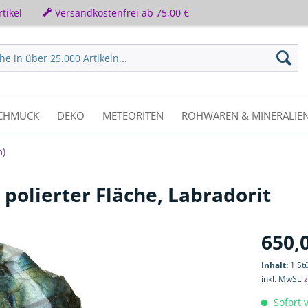
tikel
Versandkostenfrei ab 75,00 €
CHMUCK
DEKO
METEORITEN
ROHWAREN & MINERALIE
m)
olierter Fläche, Labradorit
650,
Inhalt:
1 St
inkl. MwSt.
z
Sofort v