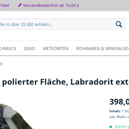
tikel
Versandkostenfrei ab 75,00 €
CHMUCK
DEKO
METEORITEN
ROHWAREN & MINERALIE
m)
olierter Fläche, Labradorit ext
398,
Inhalt:
1 St
inkl. MwSt.
z
Sofort v