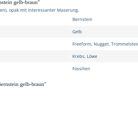
stein gelb-braun"
ien), opak mit interessanter Maserung.
Bernstein
Gelb
Freeform, Nugget, Trommelstei
Krebs, Löwe
Fossilien
rnstein gelb-braun"