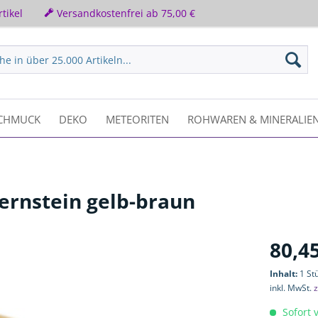
tikel
Versandkostenfrei ab 75,00 €
CHMUCK
DEKO
METEORITEN
ROHWAREN & MINERALIE
rnstein gelb-braun
80,45
Inhalt:
1 St
inkl. MwSt.
z
Sofort v