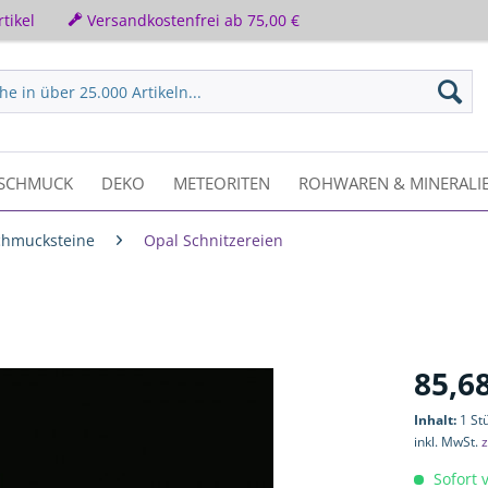
tikel
Versandkostenfrei ab 75,00 €
SCHMUCK
DEKO
METEORITEN
ROHWAREN & MINERALI
chmucksteine
Opal Schnitzereien
85,68
Inhalt:
1 St
inkl. MwSt.
z
Sofort v