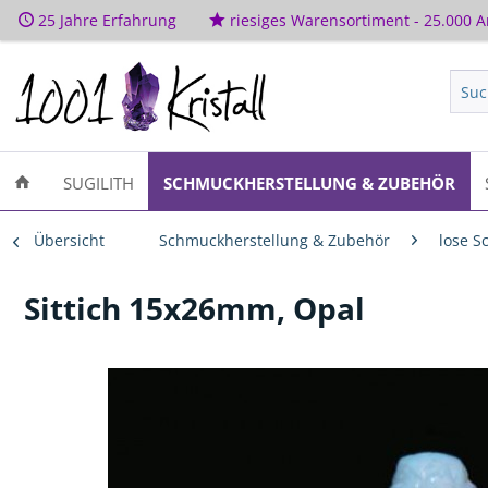
25 Jahre Erfahrung
riesiges Warensortiment - 25.000 Ar
SUGILITH
SCHMUCKHERSTELLUNG & ZUBEHÖR
Übersicht
Schmuckherstellung & Zubehör
lose S
Sittich 15x26mm, Opal