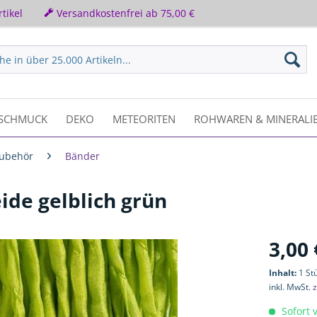
tikel
Versandkostenfrei ab 75,00 €
SCHMUCK
DEKO
METEORITEN
ROHWAREN & MINERALI
zubehör
Bänder
ide gelblich grün
3,00 
Inhalt:
1 St
inkl. MwSt.
z
Sofort v