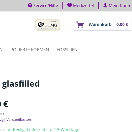
Service/Hilfe
Merkzettel
Mein Konto
Warenkorb |
0,00 €
EN
POLIERTE FORMEN
FOSSILIEN
glasfilled
 €
ück
zgl. Versandkosten
ersandfertig, Lieferzeit ca. 2-5 Werktage