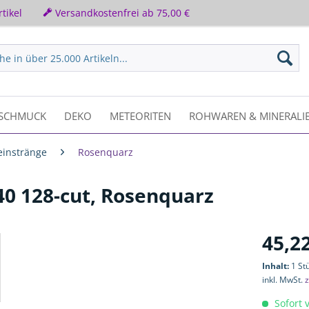
tikel
Versandkostenfrei ab 75,00 €
SCHMUCK
DEKO
METEORITEN
ROHWAREN & MINERALI
einstränge
Rosenquarz
40 128-cut, Rosenquarz
45,22
Inhalt:
1 St
inkl. MwSt.
z
Sofort v