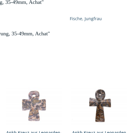
ng, 35-49mm, Achat"
Fische, Jungfrau
rung, 35-49mm, Achat"
Ankh Kreuz aus Leoparden-
Ankh Kreuz aus Leoparden