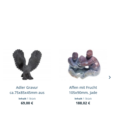
Adler Gravur
Affen mit Frucht
ca.75x85x45mm aus
105x90mm, Jade
schwarzem Obsidian
grün+braunrot
Inhalt
1 Stück
Inhalt
1 Stück
69,00 €
188,02 €