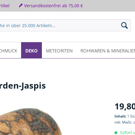
tikel
Versandkostenfrei ab 75,00 €
CHMUCK
DEKO
METEORITEN
ROHWAREN & MINERALIE
den-Jaspis
19,80
Inhalt:
1 St
inkl. MwSt.
z
Sofort v