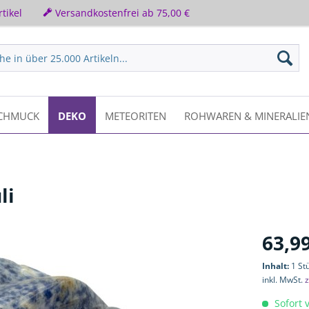
tikel
Versandkostenfrei ab 75,00 €
CHMUCK
DEKO
METEORITEN
ROHWAREN & MINERALIE
li
63,99
Inhalt:
1 St
inkl. MwSt.
z
Sofort v