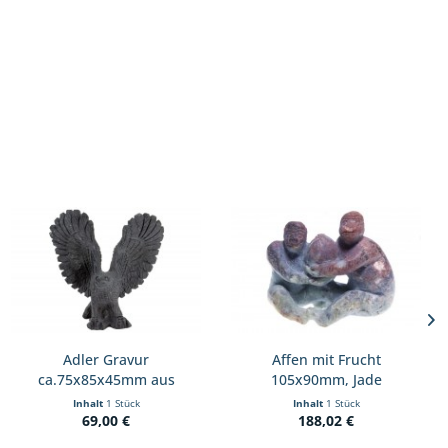
Adler Gravur
Affen mit Frucht
ca.75x85x45mm aus
105x90mm, Jade
schwarzem Obsidian
grün+braunrot
Inhalt
1 Stück
Inhalt
1 Stück
69,00 €
188,02 €