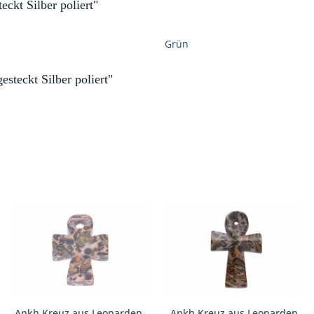
ckt Silber poliert"
Grün
teckt Silber poliert"
Ankh Kreuz aus Leoparden-
Ankh Kreuz aus Leoparden