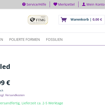
Service/Hilfe
Merkzettel
Mein Konto
Warenkorb |
0,00 €
EN
POLIERTE FORMEN
FOSSILIEN
lled
99 €
ück
zgl. Versandkosten
ersandfertig, Lieferzeit ca. 2-5 Werktage