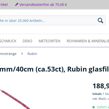
tikel
Versandkostenfrei ab 75,00 €
SCHMUCK
DEKO
METEORITEN
ROHWAREN & MINERALI
einstränge
Rubin
3mm/40cm (ca.53ct), Rubin glasfi
188,
Inhalt:
1 St
inkl. MwSt.
z
Sofort v