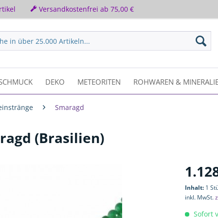
tikel
Versandkostenfrei ab 75,00 €
SCHMUCK
DEKO
METEORITEN
ROHWAREN & MINERALI
einstränge
Smaragd
agd (Brasilien)
1.128
Inhalt:
1 St
inkl. MwSt.
z
Sofort v