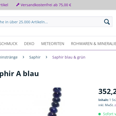
tikel
Versandkostenfrei ab 75,00 €
SCHMUCK
DEKO
METEORITEN
ROHWAREN & MINERALI
einstränge
Saphir
Saphir blau & grün
hir A blau
352,
Inhalt:
1 St
inkl. MwSt.
z
Sofort v