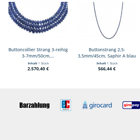
Buttoncollier Strang 3-reihig
Buttonstrang 2,5-
3-7mm/50cm,...
3,5mm/45cm, Saphir A blau
(Burma)
Inhalt
1 Stück
Inhalt
1 Stück
2.570,40 €
566,44 €