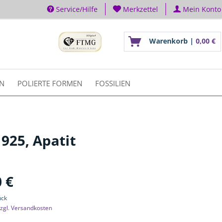
Service/Hilfe
Merkzettel
Mein Konto
Warenkorb |
0,00 €
EN
POLIERTE FORMEN
FOSSILIEN
925, Apatit
 €
ück
zgl. Versandkosten