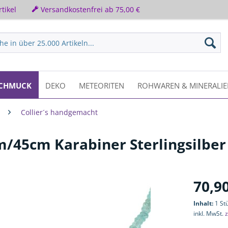
tikel
Versandkostenfrei ab 75,00 €
CHMUCK
DEKO
METEORITEN
ROHWAREN & MINERALI
Collier´s handgemacht
m/45cm Karabiner Sterlingsilber 
70,90
Inhalt:
1 St
inkl. MwSt.
z