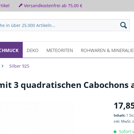
tikel
Versandkostenfrei ab 75,00 €
CHMUCK
DEKO
METEORITEN
ROHWAREN & MINERALI
Silber 925
it 3 quadratischen Cabochons a
17,85
Inhalt:
1 St
inkl. MwSt.
z
Sofort v