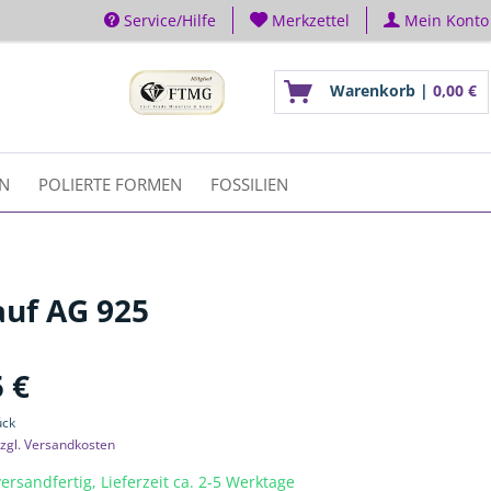
Service/Hilfe
Merkzettel
Mein Konto
Warenkorb |
0,00 €
EN
POLIERTE FORMEN
FOSSILIEN
uf AG 925
 €
ück
zgl. Versandkosten
ersandfertig, Lieferzeit ca. 2-5 Werktage