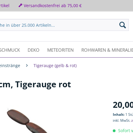
tikel
Versandkostenfrei ab 75,00 €
SCHMUCK
DEKO
METEORITEN
ROHWAREN & MINERALI
einstränge
Tigerauge (gelb & rot)
cm, Tigerauge rot
20,00
Inhalt:
1 St
inkl. MwSt.
z
Sofort v