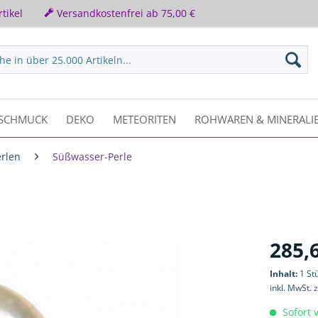
tikel
Versandkostenfrei ab 75,00 €
SCHMUCK
DEKO
METEORITEN
ROHWAREN & MINERALI
erlen
Süßwasser-Perle
285,
Inhalt:
1 St
inkl. MwSt.
z
Sofort v